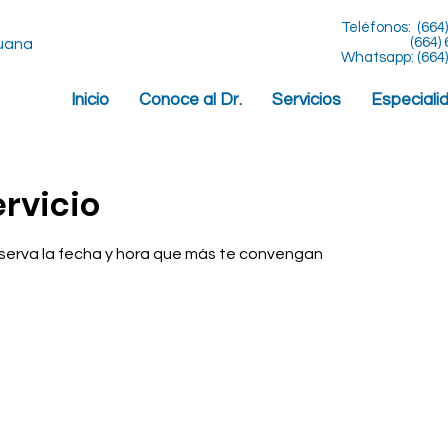
Teléfonos:
(664
(664) 688
juana
Whatsapp: (664)
Inicio
Conoce al Dr.
Servicios
Especiali
rvicio
reserva la fecha y hora que más te convengan