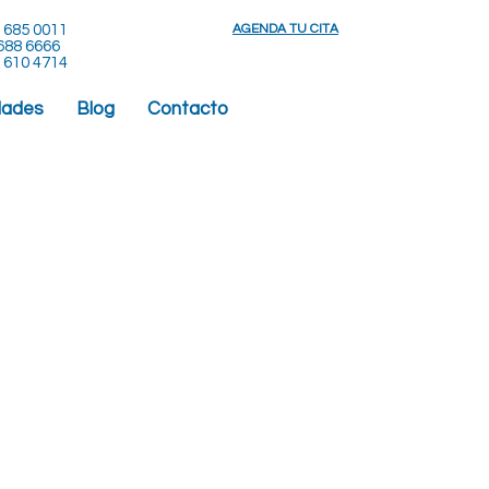
) 685 0011
AGENDA TU CITA
 6666
 610 4714
dades
Blog
Contacto