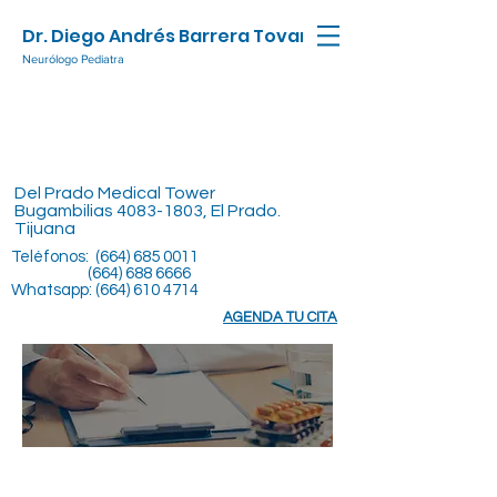
Dr. Diego Andrés Barrera Tovar
Neurólogo Pediatra
Del Prado Medical Tower
Bugambilias
4083-1803
, El Prado.
Tijuana
Teléfonos:
(664) 685 0011
(664) 688 6666
Whatsapp:
(664) 610 4714
AGENDA TU CITA
ESPECIALIDADES